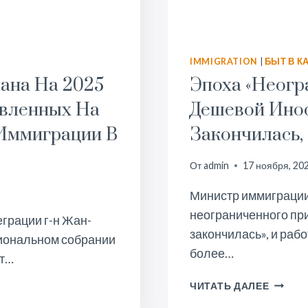
IMMIGRATION
|
БЫТ В К
ана На 2025
Эпоха «неог
авленных На
Дешевой Инос
 Иммиграции В
Закончилась,
От
admin
17 ноября, 20
Министр иммиграции 
неограниченного пр
грации г-н Жан-
закончилась», и раб
иональном собрании
более…
от…
ЭПОХА
ЧИТАТЬ ДАЛЕЕ
«НЕОГ