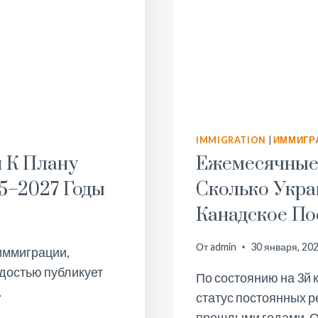
IMMIGRATION
|
ИММИГР
 К Плану
Ежемесячные
5–2027 Годы
Сколько Укр
Канадское По
От
admin
30 января, 20
 иммиграции,
адостью публикует
По состоянию на 3й 
…
статус постоянных р
прошлыми годами. 