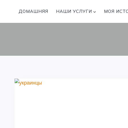
Перейти
к
ДОМАШНЯЯ
НАШИ УСЛУГИ
МОЯ ИСТ
содержимому