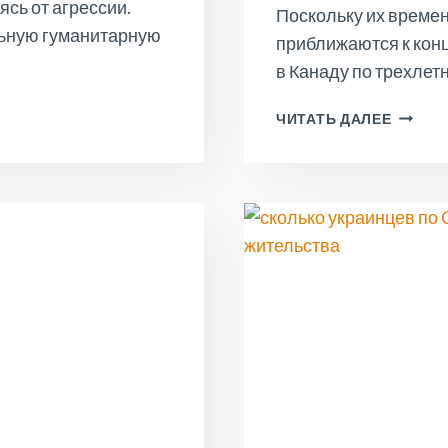
сь от агрессии.
Поскольку их време
льную гуманитарную
приближаются к конц
в Канаду по трехле
УКРАИ
ЧИТАТЬ ДАЛЕЕ
ОБЕСП
ТЕМ,
ЧТО
ИХ
ТРЕХЛ
ЧРЕЗВ
ВИЗЫ
СКОРО
ИСТЕК