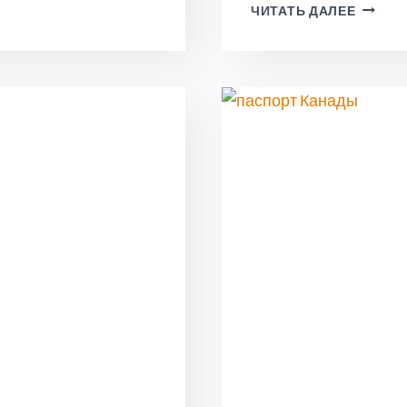
УКРАИ
ЧИТАТЬ ДАЛЕЕ
СЕМЬИ
СОМНЕ
В
ЧЕСТН
КАНАД
ПОСКО
ЗАЯВЛ
НА
ПОЛУЧ
ВИДА
НА
ЖИТЕЛ
КАЖУТ
«ПОТЕ