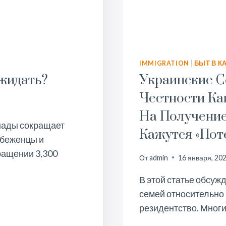
IMMIGRATION
|
БЫТ В К
жидать?
Украинские С
Честности Ка
На Получение
нады сокращает
Кажутся «пот
, беженцы и
ращении 3,300
От
admin
16 января, 20
В этой статье обсуж
семей относительно
резидентство. Многи