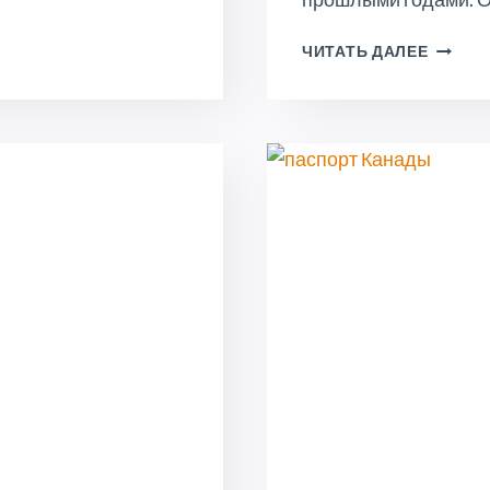
ЕЖЕМЕ
ЧИТАТЬ ДАЛЕЕ
ОБНОВ
IRCC
—
СКОЛЬ
УКРАИ
ПО
CUAET
ПОЛУЧ
КАНАД
ПОСТО
МЕСТО
ЖИТЕЛ