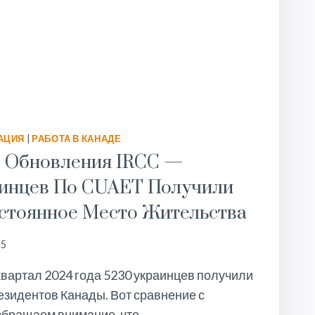
АЦИЯ
|
РАБОТА В КАНАДЕ
 Обновления IRCC —
аинцев По CUAET Получили
стоянное Место Жительства
25
квартал 2024 года 5230 украинцев получили
езидентов Канады. Вот сравнение с
Обращаем внимание, что…