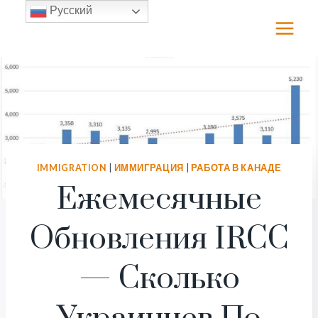
Перейти
Русский
к
содержимому
IMMIGRATION
|
ИММИГРАЦИЯ
|
РАБОТА В КАНАДЕ
Ежемесячные
Обновления IRCC
— Сколько