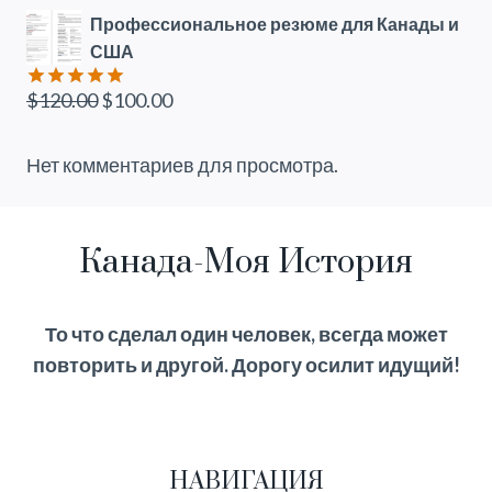
цена
цена:
Профессиональное резюме для Канады и
составляла
$110.00.
США
$160.00.
Первоначальная
Текущая
$
120.00
$
100.00
Оценка
5.00
из 5
цена
цена:
составляла
$100.00.
Нет комментариев для просмотра.
$120.00.
Канада-Моя История
То что сделал один человек, всегда может
повторить и другой. Дорогу осилит идущий!
НАВИГАЦИЯ