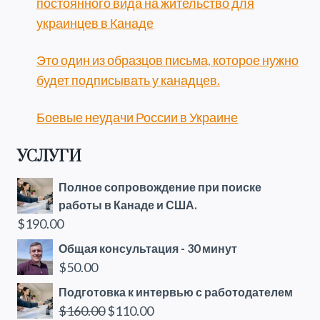
постоянного вида на жительство для
украинцев в Канаде
Это один из образцов письма, которое нужно
будет подписывать у канадцев.
Боевые неудачи России в Украине
УСЛУГИ
Полное сопровождение при поиске
работы в Канаде и США.
$
190.00
Общая консультация - 30 минут
$
50.00
Подготовка к интервью с работодателем
Первоначальная
Текущая
$
160.00
$
110.00