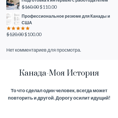
Первоначальная
Текущая
$
160.00
$
110.00
цена
цена:
Профессиональное резюме для Канады и
составляла
$110.00.
США
$160.00.
Первоначальная
Текущая
$
120.00
$
100.00
Оценка
5.00
из 5
цена
цена:
составляла
$100.00.
Нет комментариев для просмотра.
$120.00.
Канада-Моя История
То что сделал один человек, всегда может
повторить и другой. Дорогу осилит идущий!