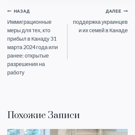
Навигация
НАЗАД
ДАЛЕЕ
Иммиграционные
поддержка украинцев
По
меры для тех, кто
и их семей в Канаде
Записям
прибыл в Канаду 31
марта 2024 года или
ранее: открытые
разрешения на
работу
Похожие Записи