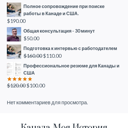
Полное сопровождение при поиске
работы в Канаде и США.
$
190.00
Общая консультация - 30 минут
$
50.00
Подготовка к интервью с работодателем
Первоначальная
Текущая
$
160.00
$
110.00
цена
цена:
Профессиональное резюме для Канады и
составляла
$110.00.
США
$160.00.
Первоначальная
Текущая
$
120.00
$
100.00
Оценка
5.00
из 5
цена
цена:
составляла
$100.00.
Нет комментариев для просмотра.
$120.00.
Канада-Моя История