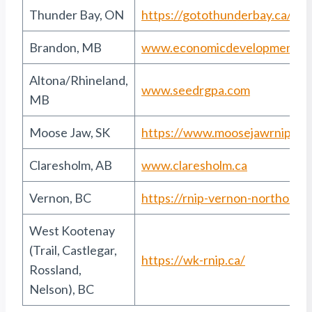
Thunder Bay, ON
https://gotothunderbay.ca/
Brandon, MB
www.economicdevelopmentbr
Altona/Rhineland,
www.seedrgpa.com
MB
Moose Jaw, SK
https://www.moosejawrnip.ca/
Claresholm, AB
www.claresholm.ca
Vernon, BC
https://rnip-vernon-northok.ca
West Kootenay
(Trail, Castlegar,
https://wk-rnip.ca/
Rossland,
Nelson), BC