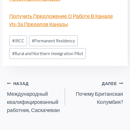
Получить Предложение О Работе В Канаде
Из-За Пределов Канады
Метки
#
IRCC
#
Permanent Residency
записи:
#
Rural and Northern Immigration Pilot
Навигация
НАЗАД
ДАЛЕЕ
Международный
Почему Британская
По
квалифицированный
Колумбия?
Записям
работник, Саскачеван