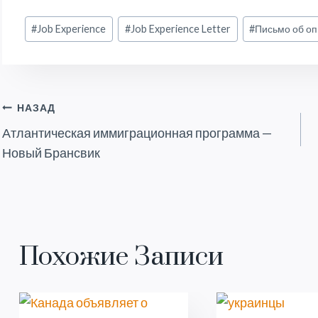
Метки
#
Job Experience
#
Job Experience Letter
#
Письмо об о
записи:
Навигация
НАЗАД
Атлантическая иммиграционная программа —
По
Новый Брансвик
Записям
Похожие Записи