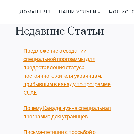
Перейти
к
ДОМАШНЯЯ
НАШИ УСЛУГИ
МОЯ ИСТ
содержимому
Недавние Статьи
Предложение о создании
специальной программы для
предоставления статуса
постоянного жителя украинцам,
прибывшим в Канаду по программе
CUAET
Почему Канаде нужна специальная
программа для украинцев
Письма-петиции с просьбой о