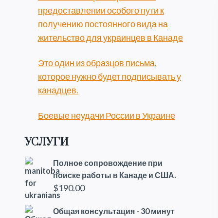
предоставлении особого пути к
получению постоянного вида на
жительство для украинцев в Канаде
Это один из образцов письма,
которое нужно будет подписывать у
канадцев.
Боевые неудачи России в Украине
УСЛУГИ
Полное сопровождение при
поиске работы в Канаде и США.
$
190.00
Общая консультация - 30 минут