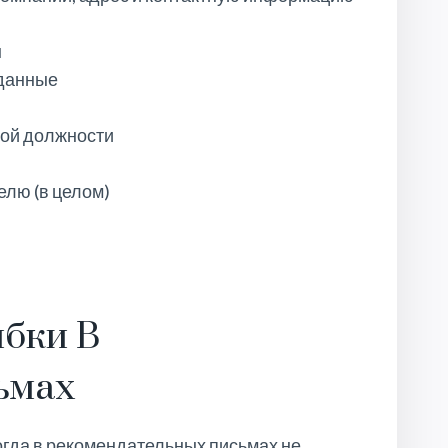
ы
 данные
мой должности
елю (в целом)
бки В
ьмах
огда в рекомендательных письмах не