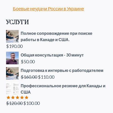
Боевые неудачи России в Украине
УСЛУГИ
Полное сопровождение при поиске
работы в Канаде и США.
$
190.00
Общая консультация - 30 минут
$
50.00
Подготовка к интервью с работодателем
Первоначальная
Текущая
$
160.00
$
110.00
цена
цена:
Профессиональное резюме для Канады и
составляла
$110.00.
США
$160.00.
Первоначальная
Текущая
$
120.00
$
100.00
Оценка
5.00
из 5
цена
цена: