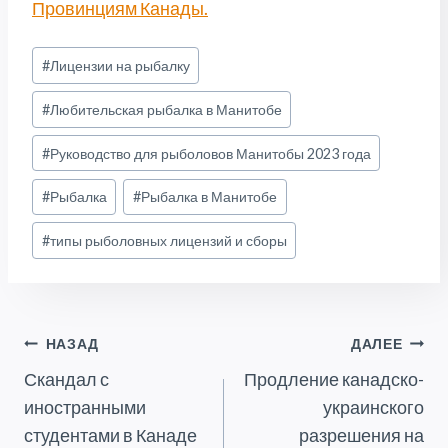
Провинциям Канады.
Метки
#
Лицензии на рыбалку
записи:
#
Любительская рыбалка в Манитобе
#
Руководство для рыболовов Манитобы 2023 года
#
Рыбалка
#
Рыбалка в Манитобе
#
типы рыболовных лицензий и сборы
Навигация
НАЗАД
ДАЛЕЕ
Скандал с
Продление канадско-
По
иностранными
украинского
Записям
студентами в Канаде
разрешения на