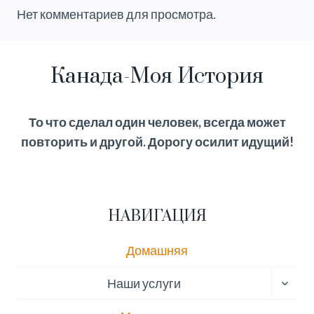
составляла
$100.00.
Нет комментариев для просмотра.
$120.00.
Канада-Моя История
То что сделал один человек, всегда может
повторить и другой. Дорогу осилит идущий!
НАВИГАЦИЯ
Домашняя
ПЕРЕ
Наши услуги
ДОЧЕ
МЕН