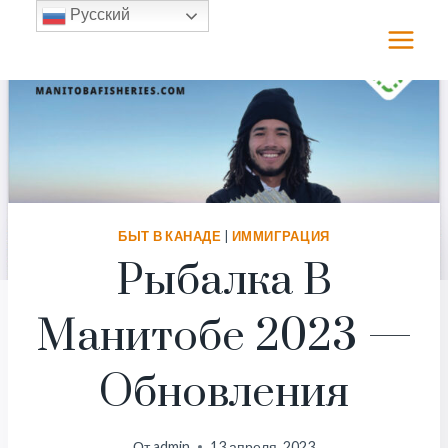
Перейти
Русский
к
содержимому
БЫТ В КАНАДЕ
|
ИММИГРАЦИЯ
Рыбалка В
Манитобе 2023 —
Обновления
От
admin
13 апреля, 2023