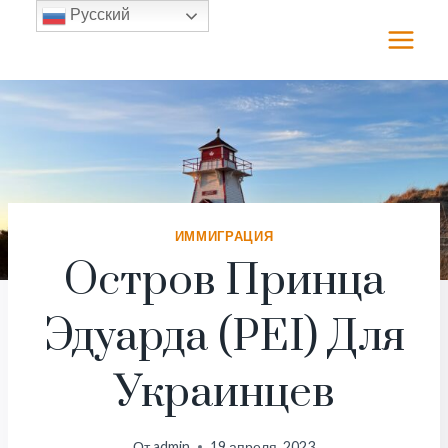
Перейти
Русский
к
содержимому
ИММИГРАЦИЯ
Остров Принца
Эдуарда (PEI) Для
Украинцев
От
admin
19 апреля, 2023