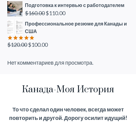
Подготовка к интервью с работодателем
Первоначальная
Текущая
$
160.00
$
110.00
цена
цена:
Профессиональное резюме для Канады и
составляла
$110.00.
США
$160.00.
Первоначальная
Текущая
$
120.00
$
100.00
Оценка
5.00
из 5
цена
цена:
составляла
$100.00.
Нет комментариев для просмотра.
$120.00.
Канада-Моя История
То что сделал один человек, всегда может
повторить и другой. Дорогу осилит идущий!