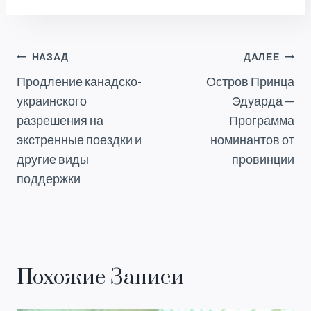
Навигация
НАЗАД
ДАЛЕЕ
Продление канадско-
Остров Принца
По
украинского
Эдуарда —
Записям
разрешения на
Программа
экстренные поездки и
номинантов от
другие виды
провинции
поддержки
Похожие Записи