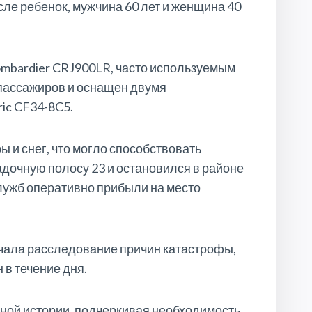
исле ребенок, мужчина 60 лет и женщина 40
mbardier CRJ900LR, часто используемым
 пассажиров и оснащен двумя
ic CF34-8C5.
 и снег, что могло способствовать
дочную полосу 23 и остановился в районе
служб оперативно прибыли на место
чала расследование причин катастрофы,
в течение дня.
ной истории, подчеркивая необходимость