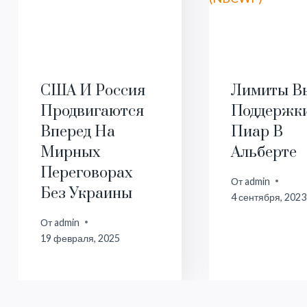
США И Россия
Лимиты В
Продвигаются
Поддержк
Вперед На
Пиар В
Мирных
Альберте
Переговорах
От
admin
Без Украины
4 сентября, 2023
От
admin
19 февраля, 2025