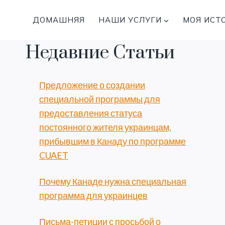
Перейти
к
ДОМАШНЯЯ
НАШИ УСЛУГИ
МОЯ ИСТ
содержимому
Недавние Статьи
Предложение о создании
специальной программы для
предоставления статуса
постоянного жителя украинцам,
прибывшим в Канаду по программе
CUAET
Почему Канаде нужна специальная
программа для украинцев
Письма-петиции с просьбой о