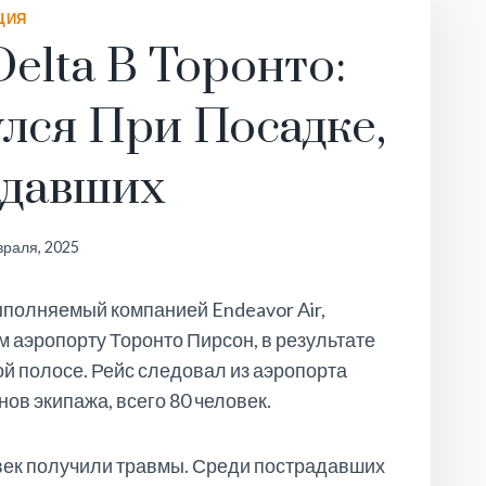
ЦИЯ
elta В Торонто:
лся При Посадке,
адавших
раля, 2025
полняемый компанией Endeavor Air,
 аэропорту Торонто Пирсон, в результате
й полосе. Рейс следовал из аэропорта
ов экипажа, всего 80 человек.
век получили травмы. Среди пострадавших