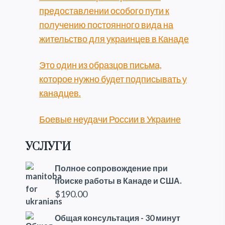
предоставлении особого пути к
получению постоянного вида на
жительство для украинцев в Канаде
Это один из образцов письма,
которое нужно будет подписывать у
канадцев.
Боевые неудачи России в Украине
УСЛУГИ
Полное сопровождение при
поиске работы в Канаде и США.
$
190.00
Общая консультация - 30 минут