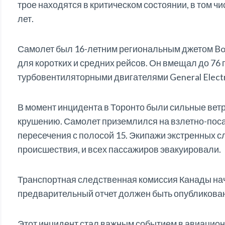
трое находятся в критическом состоянии, в том ч
лет.
Самолет был 16-летним региональным джетом Bo
для коротких и средних рейсов. Он вмещал до 76
турбовентиляторными двигателями General Electr
В момент инцидента в Торонто были сильные ветры
крушению. Самолет приземлился на взлетно-поса
пересечения с полосой 15. Экипажи экстренных 
происшествия, и всех пассажиров эвакуировали.
Транспортная следственная комиссия Канады на
предварительный отчет должен быть опубликован 
Этот инцидент стал важным событием в авиацион