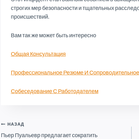
строгих мер безопасности и тщательных расслед
происшествий.
Вам так же может быть интересно
Общая Консультация
Профессиональное Резюме И Сопроводительное
Собеседование С Работодателем
Навигация
НАЗАД
Пьер Пуальевр предлагает сократить