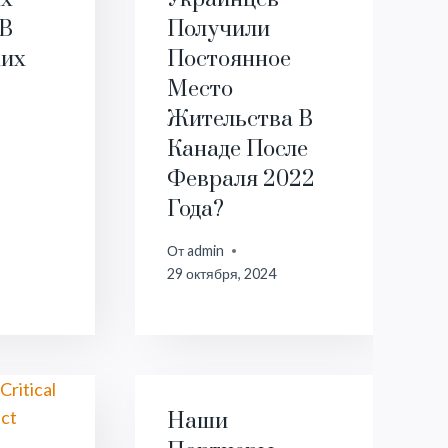
 В
Получили
ких
Постоянное
Место
Жительства В
Канаде После
Февраля 2022
Года?
От
admin
29 октября, 2024
Наши