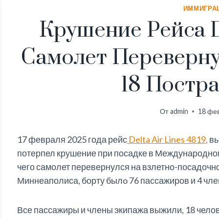
ИММИГРА
Крушение Рейса D
Самолет Переверну
18 Постр
От
admin
18 фев
17 февраля 2025 года рейс
Delta Air Lines
4819
,
вы
потерпел крушение при посадке в Международном
чего самолет перевернулся на взлетно-посадочно
Миннеаполиса, борту былo 76 пассажиров и 4 член
Все пассажиры и члены экипажа выжили, 18 чело