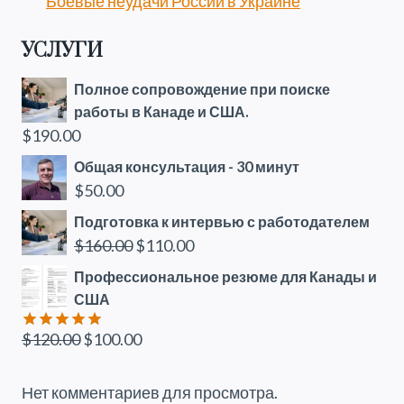
Боевые неудачи России в Украине
УСЛУГИ
Полное сопровождение при поиске
работы в Канаде и США.
$
190.00
Общая консультация - 30 минут
$
50.00
Подготовка к интервью с работодателем
Первоначальная
Текущая
$
160.00
$
110.00
цена
цена:
Профессиональное резюме для Канады и
составляла
$110.00.
США
$160.00.
Первоначальная
Текущая
$
120.00
$
100.00
Оценка
5.00
из 5
цена
цена:
составляла
$100.00.
Нет комментариев для просмотра.