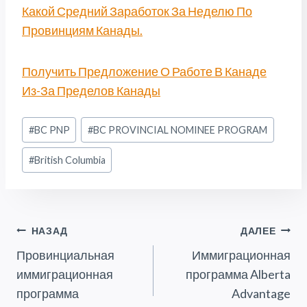
Какой Средний Заработок За Неделю По
Провинциям Канады.
Получить Предложение О Работе В Канаде
Из-За Пределов Канады
Метки
#
BC PNP
#
BC PROVINCIAL NOMINEE PROGRAM
записи:
#
British Columbia
Навигация
НАЗАД
ДАЛЕЕ
Провинциальная
Иммиграционная
По
иммиграционная
программа Alberta
Записям
программа
Advantage