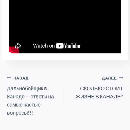
Навигация
НАЗАД
ДАЛЕЕ
Дальнобойщик в
СКОЛЬКО СТОИТ
По
Канаде — ответы на
ЖИЗНЬ В КАНАДЕ?
Записям
самые частые
вопросы!!!