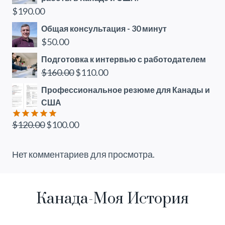
$
190.00
Общая консультация - 30 минут
$
50.00
Подготовка к интервью с работодателем
Первоначальная
Текущая
$
160.00
$
110.00
цена
цена:
Профессиональное резюме для Канады и
составляла
$110.00.
США
$160.00.
Первоначальная
Текущая
$
120.00
$
100.00
Оценка
5.00
из 5
цена
цена:
составляла
$100.00.
Нет комментариев для просмотра.
$120.00.
Канада-Моя История