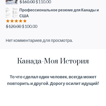
Первоначальная
Текущая
$
160.00
$
110.00
цена
цена:
Профессиональное резюме для Канады и
составляла
$110.00.
США
$160.00.
Первоначальная
Текущая
$
120.00
$
100.00
Оценка
5.00
из 5
цена
цена:
составляла
$100.00.
Нет комментариев для просмотра.
$120.00.
Канада-Моя История
То что сделал один человек, всегда может
повторить и другой. Дорогу осилит идущий!