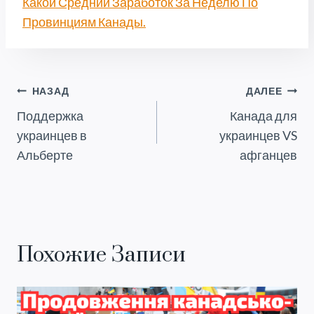
Какой Средний Заработок За Неделю По
Провинциям Канады.
Навигация
НАЗАД
ДАЛЕЕ
Поддержка
Канада для
По
украинцев в
украинцев VS
Записям
Альберте
афганцев
Похожие Записи