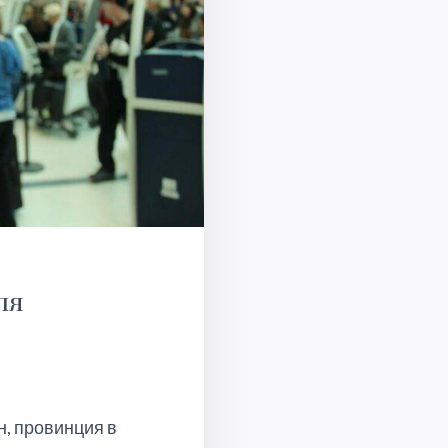
ля
н, провинция в