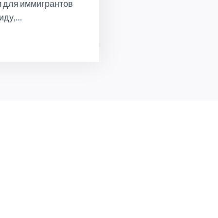
м для иммигрантов
виду,…