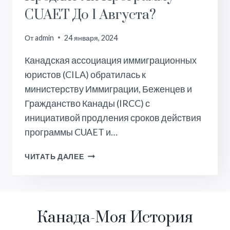
CUAET До 1 Августа?
От
admin
24 января, 2024
Канадская ассоциация иммиграционных
юристов (CILA) обратилась к
министерству Иммиграции, Беженцев и
Гражданство Канады (IRCC) с
инициативой продления сроков действия
программы CUAET и…
ПРОДЛЯТ
ЧИТАТЬ ДАЛЕЕ
ЛИ
ПРОГРАММУ
CUAET
ДО
Канада-Моя История
1
АВГУСТА?