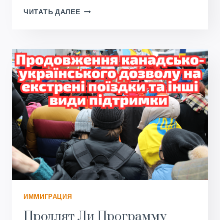
ОЖИДАЕТСЯ
ЧИТАТЬ ДАЛЕЕ
ЧТО
ДЕСЯТКИ
ТЫСЯЧ
УКРАИНЦЕВ
ПРИЕДУТ
В
КАНАДУ
В
БЛИЖАЙШИЕ
МЕСЯЦЫ.
ИММИГРАЦИЯ
Продлят Ли Программу