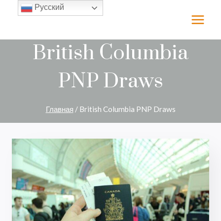
Перейти
Русский
к
содержимому
British Columbia
PNP Draws
Главная
/
British Columbia PNP Draws