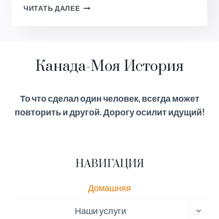
ПОСЛЕДНИЙ
ЧИТАТЬ ДАЛЕЕ
РОЗЫГРЫШ
БРИТАНСКОЙ
КОЛУМБИИ
BC
Канада-Моя История
PNP
2023,
13
ИЮНЯ
То что сделал один человек, всегда может
повторить и другой. Дорогу осилит идущий!
НАВИГАЦИЯ
Домашняя
ПЕРЕ
Наши услуги
ДОЧЕ