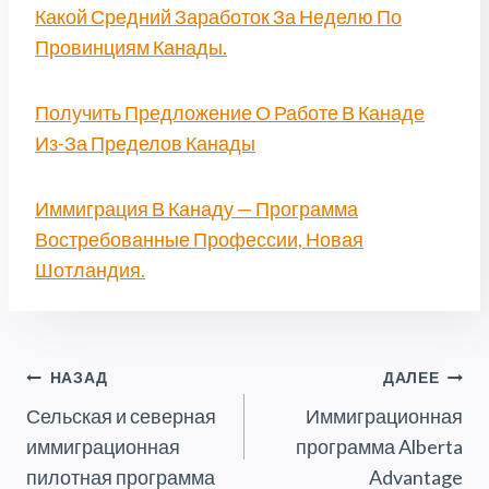
Какой Средний Заработок За Неделю По
Провинциям Канады.
Получить Предложение О Работе В Канаде
Из-За Пределов Канады
Иммиграция В Канаду — Программа
Востребованные Профессии, Новая
Шотландия.
Навигация
НАЗАД
ДАЛЕЕ
Сельская и северная
Иммиграционная
По
иммиграционная
программа Alberta
Записям
пилотная программа
Advantage