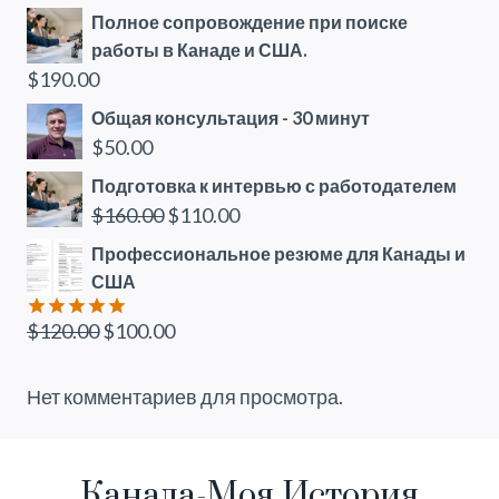
Полное сопровождение при поиске
работы в Канаде и США.
$
190.00
Общая консультация - 30 минут
$
50.00
Подготовка к интервью с работодателем
Первоначальная
Текущая
$
160.00
$
110.00
цена
цена:
Профессиональное резюме для Канады и
составляла
$110.00.
США
$160.00.
Первоначальная
Текущая
$
120.00
$
100.00
Оценка
5.00
из 5
цена
цена:
составляла
$100.00.
Нет комментариев для просмотра.
$120.00.
Канада-Моя История