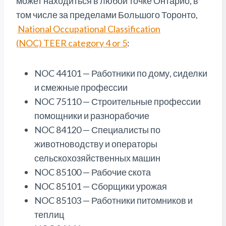
может находиться в любой точке Онтарио, в
том числе за пределами Большого Торонто,
National Occupational Classification
(NOC) TEER category 4 or 5
:
NOC 44101 — Работники по дому, сиделки
и смежные профессии
NOC 75110 — Строительные профессии
помощники и разнорабочие
NOC 84120 — Специалисты по
животноводству и операторы
сельскохозяйственных машин
NOC 85100 — Рабочие скота
NOC 85101 — Сборщики урожая
NOC 85103 — Работники питомников и
теплиц