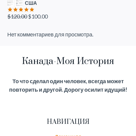
составляла
$110.00.
США
$160.00.
Первоначальная
Текущая
$
120.00
$
100.00
Оценка
5.00
из 5
цена
цена:
составляла
$100.00.
Нет комментариев для просмотра.
$120.00.
Канада-Моя История
То что сделал один человек, всегда может
повторить и другой. Дорогу осилит идущий!
НАВИГАЦИЯ