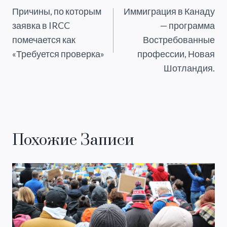
Причины, по которым
Иммиграция в Канаду
По
заявка в IRCC
— программа
Записям
помечается как
Востребованные
«Требуется проверка»
профессии, Новая
Шотландия.
Похожие Записи