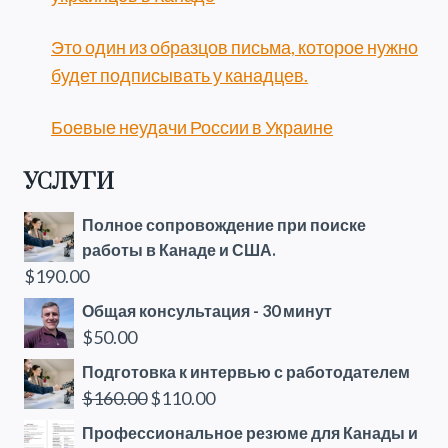
Это один из образцов письма, которое нужно
будет подписывать у канадцев.
Боевые неудачи России в Украине
УСЛУГИ
Полное сопровождение при поиске
работы в Канаде и США.
$
190.00
Общая консультация - 30 минут
$
50.00
Подготовка к интервью с работодателем
Первоначальная
Текущая
$
160.00
$
110.00
цена
цена:
Профессиональное резюме для Канады и