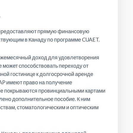
а
предоставляют прямую финансовую
твующим в Канаду по программе CUAET.
ежемесячный доход для удовлетворения
е может способствовать переходу от
ной гостинице к долгосрочной аренде
TAP имеют право на получение
не покрываются провинциальными картами
лено дополнительное пособие. К ним
рствам, стоматологическим и оптическим