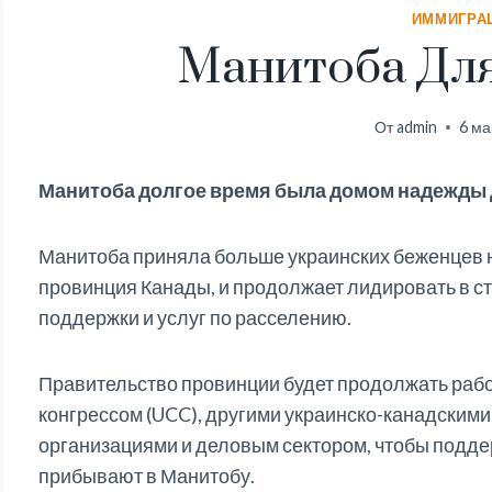
ИММИГРА
Манитоба Для
От
admin
6 ма
Манитоба долгое время была домом надежды 
Манитоба приняла больше украинских беженцев н
провинция Канады, и продолжает лидировать в с
поддержки и услуг по расселению.
Правительство провинции будет продолжать рабо
конгрессом (UCC), другими украинско-канадским
организациями и деловым сектором, чтобы подде
прибывают в Манитобу.