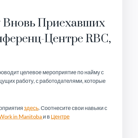
 Вновь Приехавших
онференц-Центре RBC,
оводит целевое мероприятие по найму с
щущих работу, с работодателями, которые
роприятия
здесь
. Соотнесите свои навыки с
Work in Manitoba
и в
Центре