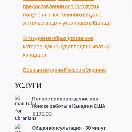
предоставлении особого пути к
получению постоянного вида на
жительство для украинцев в Канаде
Это один из образцов письма,
которое нужно будет подписывать у
канадцев.
Боевые неудачи России в Украине
УСЛУГИ
Полное сопровождение при
поиске работы в Канаде и США.
$
190.00
Общая консультация - 30 минут