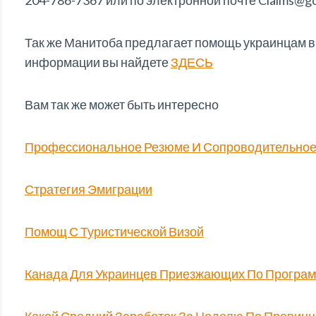
204-786-7367 или по электронной почте Claims@go
Так же Манитоба предлагает помощь украинцам в
информации вы найдете
ЗДЕСЬ
Вам так же может быть интересно
Профессиональное Резюме И Сопроводительное
Стратегия Эмиграции
Помощ С Туристической Визой
Канада Для Украинцев Приезжающих По Програ