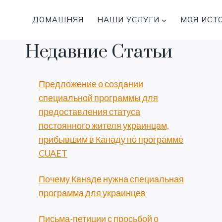
Перейти
к
ДОМАШНЯЯ
НАШИ УСЛУГИ
МОЯ ИСТ
содержимому
Недавние Статьи
Предложение о создании
специальной программы для
предоставления статуса
постоянного жителя украинцам,
прибывшим в Канаду по программе
CUAET
Почему Канаде нужна специальная
программа для украинцев
Письма-петиции с просьбой о