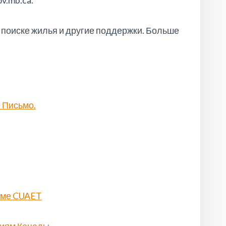
v.mb.ca.
 поиске жилья и другие поддержки. Больше
 Письмо.
мме CUAET