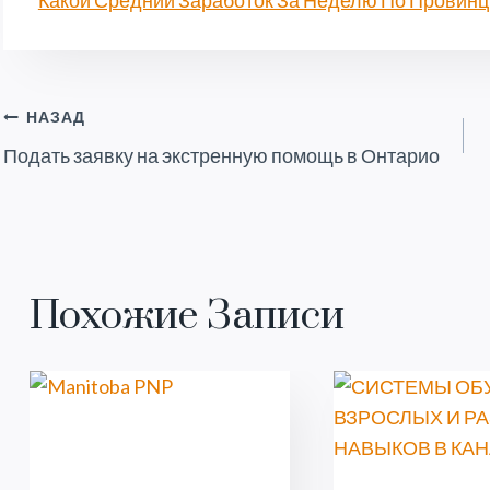
Какой Средний Заработок За Неделю По Провинц
Навигация
НАЗАД
Подать заявку на экстренную помощь в Онтарио
По
Записям
Похожие Записи