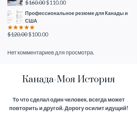
Первоначальная
Текущая
$
160.00
$
110.00
цена
цена:
Профессиональное резюме для Канады и
составляла
$110.00.
США
$160.00.
Первоначальная
Текущая
$
120.00
$
100.00
Оценка
5.00
из 5
цена
цена:
составляла
$100.00.
Нет комментариев для просмотра.
$120.00.
Канада-Моя История
То что сделал один человек, всегда может
повторить и другой. Дорогу осилит идущий!