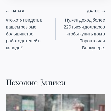
Навигация
НАЗАД
ДАЛЕЕ
что хотят видеть в
Нужен доход более
По
вашем резюме
220 тысяч долларов
Записям
большинство
чтобы купить дом в
работодателей в
Торонто или
канаде?
Ванкувере.
Похожие Записи